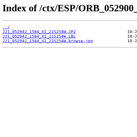
Index of /ctx/ESP/ORB_052900
../
J21_052942_1584_XI_21S254W.JP2
J21_052942_1584_XI_21S254W.LBL
J21_052942_1584_XI_21S254W.browse.jpg