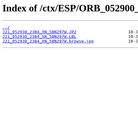
Index of /ctx/ESP/ORB_052900
../
J21_052930_2384_XN_58N297W.JP2
J21_052930_2384_XN_58N297W.LBL
J21_052930_2384_XN_58N297W.browse.jpg