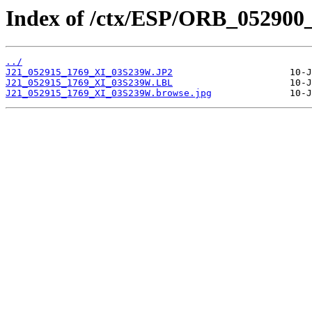
Index of /ctx/ESP/ORB_052900
../
J21_052915_1769_XI_03S239W.JP2
J21_052915_1769_XI_03S239W.LBL
J21_052915_1769_XI_03S239W.browse.jpg