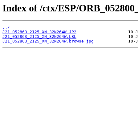
Index of /ctx/ESP/ORB_052800
../
J21_052863_2125_XN_32N264W.JP2
J21_052863_2125_XN_32N264W.LBL
J21_052863_2125_XN_32N264W.browse.jpg