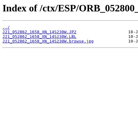
Index of /ctx/ESP/ORB_052800
../
J21_052862_1658_XN_14S230W.JP2
J21_052862_1658_XN_14S230W.LBL
J21_052862_1658_XN_14S230W.browse.jpg