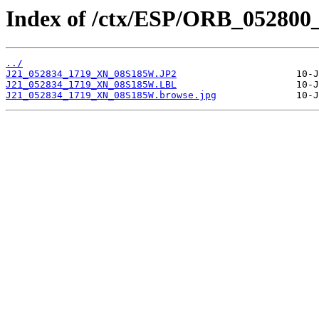
Index of /ctx/ESP/ORB_052800
../
J21_052834_1719_XN_08S185W.JP2
J21_052834_1719_XN_08S185W.LBL
J21_052834_1719_XN_08S185W.browse.jpg