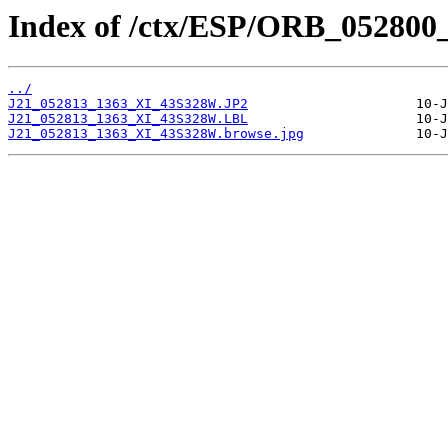
Index of /ctx/ESP/ORB_052800
../
J21_052813_1363_XI_43S328W.JP2
J21_052813_1363_XI_43S328W.LBL
J21_052813_1363_XI_43S328W.browse.jpg