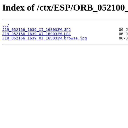
Index of /ctx/ESP/ORB_052100
../
J19_052156_1639_XI_16S033W.JP2
J19_052156_1639_XI_16S033W.LBL
J19_052156_1639_XI_16S033W.browse.jpg