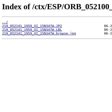
Index of /ctx/ESP/ORB_052100
../
J19_052141_1959_XI_15N347W.JP2
J19_052141_1959_XI_15N347W.LBL
J19_052141_1959_XI_15N347W.browse.jpg