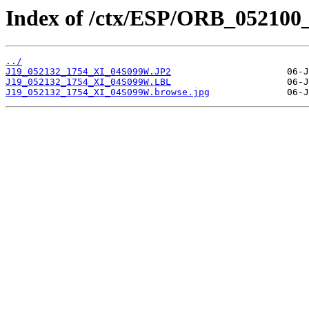
Index of /ctx/ESP/ORB_052100
../
J19_052132_1754_XI_04S099W.JP2
J19_052132_1754_XI_04S099W.LBL
J19_052132_1754_XI_04S099W.browse.jpg