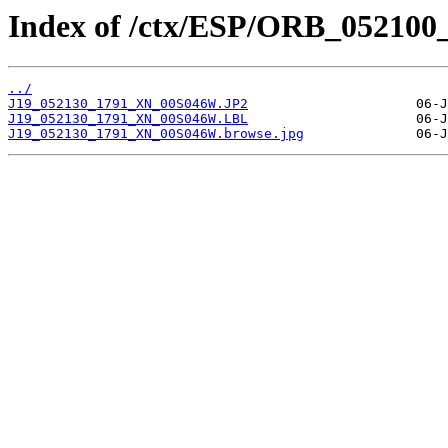
Index of /ctx/ESP/ORB_052100
../
J19_052130_1791_XN_00S046W.JP2
J19_052130_1791_XN_00S046W.LBL
J19_052130_1791_XN_00S046W.browse.jpg