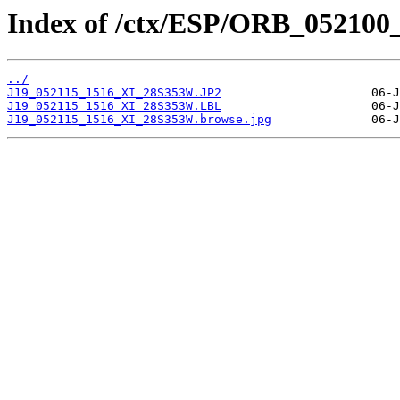
Index of /ctx/ESP/ORB_052100
../
J19_052115_1516_XI_28S353W.JP2
J19_052115_1516_XI_28S353W.LBL
J19_052115_1516_XI_28S353W.browse.jpg