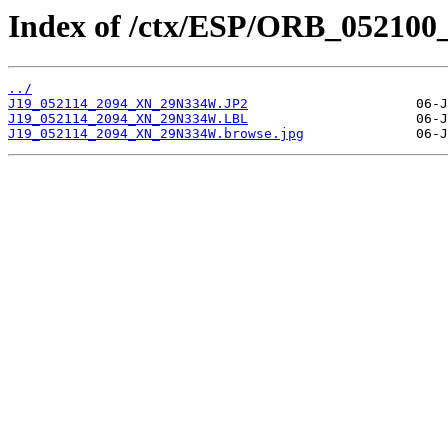
Index of /ctx/ESP/ORB_052100
../
J19_052114_2094_XN_29N334W.JP2
J19_052114_2094_XN_29N334W.LBL
J19_052114_2094_XN_29N334W.browse.jpg