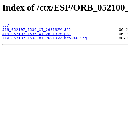
Index of /ctx/ESP/ORB_052100
../
J19_052107_1536_XI_26S132W.JP2
J19_052107_1536_XI_26S132W.LBL
J19_052107_1536_XI_26S132W.browse.jpg