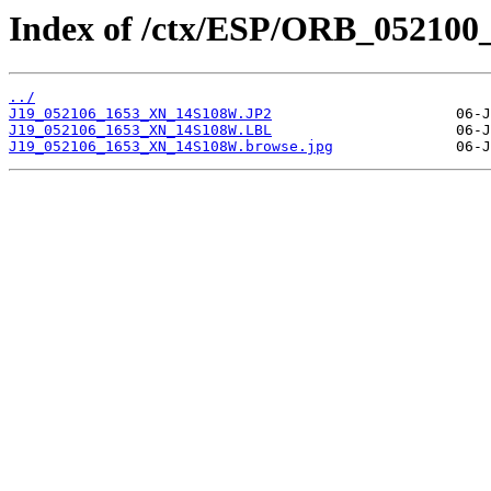
Index of /ctx/ESP/ORB_052100
../
J19_052106_1653_XN_14S108W.JP2
J19_052106_1653_XN_14S108W.LBL
J19_052106_1653_XN_14S108W.browse.jpg