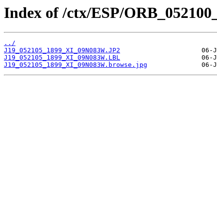
Index of /ctx/ESP/ORB_052100
../
J19_052105_1899_XI_09N083W.JP2
J19_052105_1899_XI_09N083W.LBL
J19_052105_1899_XI_09N083W.browse.jpg