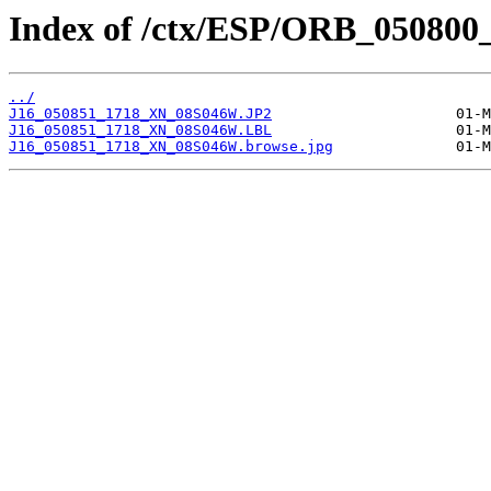
Index of /ctx/ESP/ORB_050800
../
J16_050851_1718_XN_08S046W.JP2
J16_050851_1718_XN_08S046W.LBL
J16_050851_1718_XN_08S046W.browse.jpg