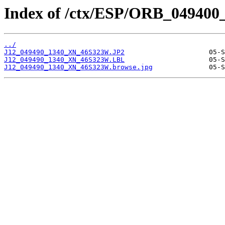
Index of /ctx/ESP/ORB_049400
../
J12_049490_1340_XN_46S323W.JP2
J12_049490_1340_XN_46S323W.LBL
J12_049490_1340_XN_46S323W.browse.jpg