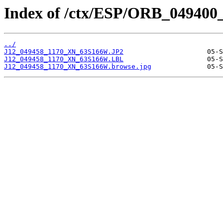
Index of /ctx/ESP/ORB_049400
../
J12_049458_1170_XN_63S166W.JP2
J12_049458_1170_XN_63S166W.LBL
J12_049458_1170_XN_63S166W.browse.jpg