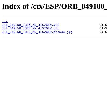
Index of /ctx/ESP/ORB_049100
../
J11_049158_1385_XN_41S261W.JP2
J11_049158_1385_XN_41S261W.LBL
J11_049158_1385_XN_41S261W.browse.jpg