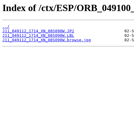
Index of /ctx/ESP/ORB_049100
../
J11_049112_1714_XN_08S090W.JP2
J11_049112_1714_XN_08S090W.LBL
J11_049112_1714_XN_08S090W.browse.jpg