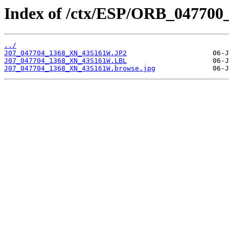
Index of /ctx/ESP/ORB_047700
../
J07_047704_1368_XN_43S161W.JP2
J07_047704_1368_XN_43S161W.LBL
J07_047704_1368_XN_43S161W.browse.jpg