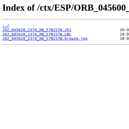
Index of /ctx/ESP/ORB_045600
../
J02_045620_2374_XN_57N157W.JP2
J02_045620_2374_XN_57N157W.LBL
J02_045620_2374_XN_57N157W.browse.jpg