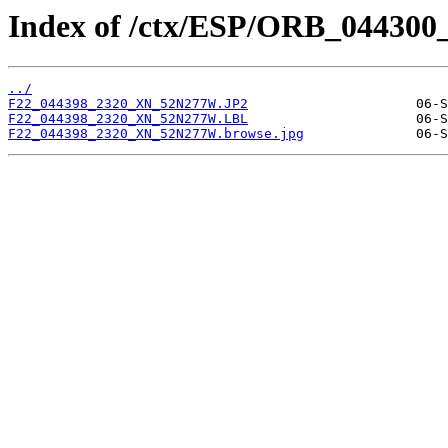
Index of /ctx/ESP/ORB_044300
../
F22_044398_2320_XN_52N277W.JP2
F22_044398_2320_XN_52N277W.LBL
F22_044398_2320_XN_52N277W.browse.jpg