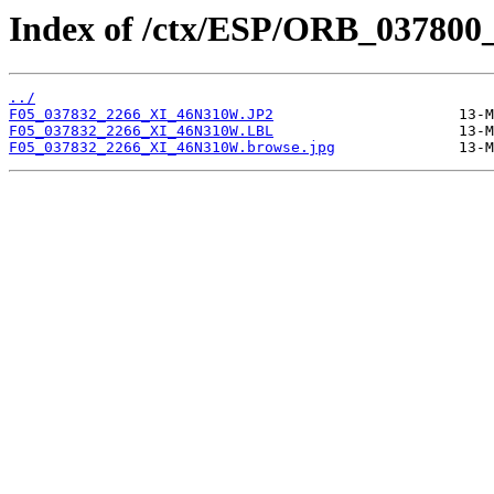
Index of /ctx/ESP/ORB_037800
../
F05_037832_2266_XI_46N310W.JP2
F05_037832_2266_XI_46N310W.LBL
F05_037832_2266_XI_46N310W.browse.jpg