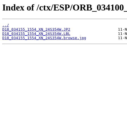
Index of /ctx/ESP/ORB_034100
../
D18_034155_1554_XN_24S354W.JP2
D18_034155_1554_XN_24S354W.LBL
D18_034155_1554_XN_24S354W.browse.jpg