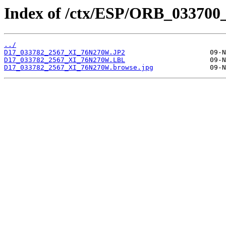
Index of /ctx/ESP/ORB_033700
../
D17_033782_2567_XI_76N270W.JP2
D17_033782_2567_XI_76N270W.LBL
D17_033782_2567_XI_76N270W.browse.jpg