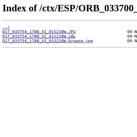
Index of /ctx/ESP/ORB_033700
../
D17_033754_1788_XI_01S210W.JP2
D17_033754_1788_XI_01S210W.LBL
D17_033754_1788_XI_01S210W.browse.jpg