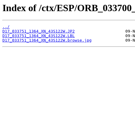
Index of /ctx/ESP/ORB_033700
../
D17_033751_1364_XN_43S122W.JP2
D17_033751_1364_XN_43S122W.LBL
D17_033751_1364_XN_43S122W.browse.jpg