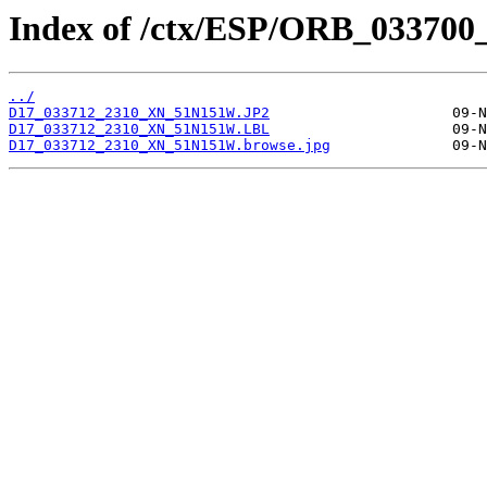
Index of /ctx/ESP/ORB_033700
../
D17_033712_2310_XN_51N151W.JP2
D17_033712_2310_XN_51N151W.LBL
D17_033712_2310_XN_51N151W.browse.jpg