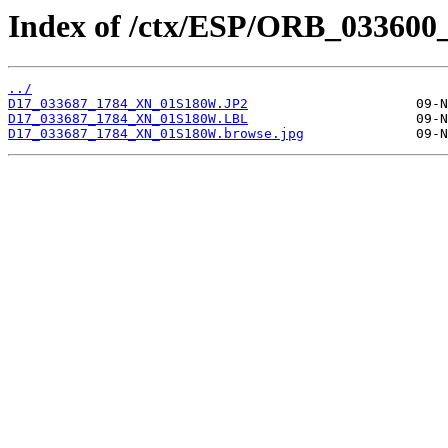
Index of /ctx/ESP/ORB_033600
../
D17_033687_1784_XN_01S180W.JP2
D17_033687_1784_XN_01S180W.LBL
D17_033687_1784_XN_01S180W.browse.jpg