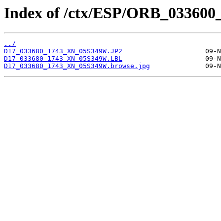
Index of /ctx/ESP/ORB_033600
../
D17_033680_1743_XN_05S349W.JP2
D17_033680_1743_XN_05S349W.LBL
D17_033680_1743_XN_05S349W.browse.jpg