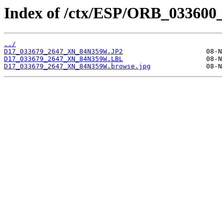
Index of /ctx/ESP/ORB_033600
../
D17_033679_2647_XN_84N359W.JP2
D17_033679_2647_XN_84N359W.LBL
D17_033679_2647_XN_84N359W.browse.jpg