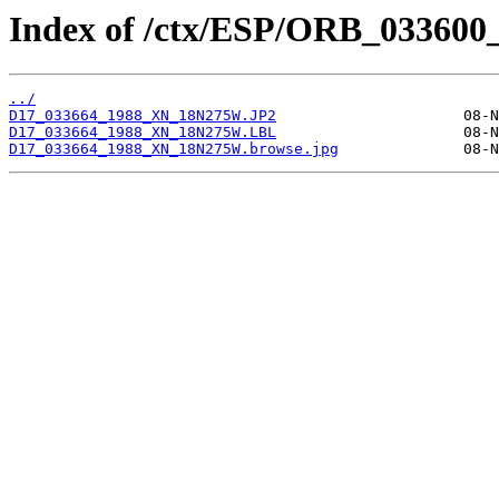
Index of /ctx/ESP/ORB_033600
../
D17_033664_1988_XN_18N275W.JP2
D17_033664_1988_XN_18N275W.LBL
D17_033664_1988_XN_18N275W.browse.jpg