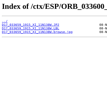
Index of /ctx/ESP/ORB_033600
../
D17_033659_1915_XI_11N138W.JP2
D17_033659_1915_XI_11N138W.LBL
D17_033659_1915_XI_11N138W.browse.jpg