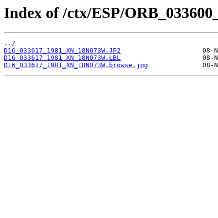
Index of /ctx/ESP/ORB_033600
../
D16_033617_1981_XN_18N073W.JP2
D16_033617_1981_XN_18N073W.LBL
D16_033617_1981_XN_18N073W.browse.jpg