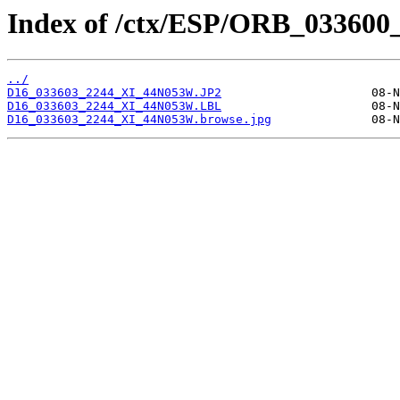
Index of /ctx/ESP/ORB_033600
../
D16_033603_2244_XI_44N053W.JP2
D16_033603_2244_XI_44N053W.LBL
D16_033603_2244_XI_44N053W.browse.jpg