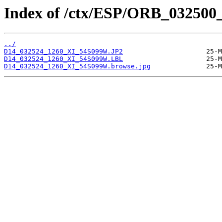
Index of /ctx/ESP/ORB_032500
../
D14_032524_1260_XI_54S099W.JP2
D14_032524_1260_XI_54S099W.LBL
D14_032524_1260_XI_54S099W.browse.jpg