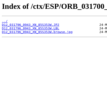
Index of /ctx/ESP/ORB_031700
../
D12_031796_0943_XN_85S353W.JP2
D12_031796_0943_XN_85S353W.LBL
D12_031796_0943_XN_85S353W.browse.jpg