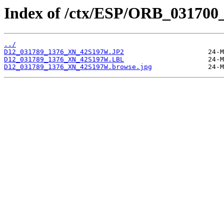
Index of /ctx/ESP/ORB_031700
../
D12_031789_1376_XN_42S197W.JP2
D12_031789_1376_XN_42S197W.LBL
D12_031789_1376_XN_42S197W.browse.jpg