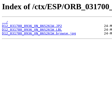
Index of /ctx/ESP/ORB_031700
../
D12_031780_0936_XN_86S261W.JP2
D12_031780_0936_XN_86S261W.LBL
D12_031780_0936_XN_86S261W.browse.jpg