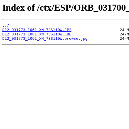
Index of /ctx/ESP/ORB_031700
../
D12_031773_1061_XN_73S110W.JP2
D12_031773_1061_XN_73S110W.LBL
D12_031773_1061_XN_73S110W.browse.jpg