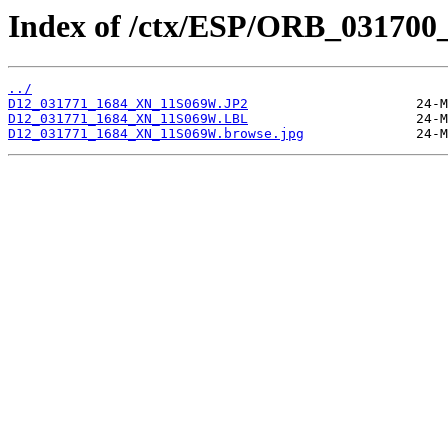
Index of /ctx/ESP/ORB_031700
../
D12_031771_1684_XN_11S069W.JP2
D12_031771_1684_XN_11S069W.LBL
D12_031771_1684_XN_11S069W.browse.jpg