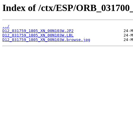
Index of /ctx/ESP/ORB_031700
../
D12_031759_1805_XN_00N103W.JP2
D12_031759_1805_XN_00N103W.LBL
D12_031759_1805_XN_00N103W.browse.jpg