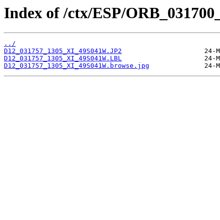
Index of /ctx/ESP/ORB_031700
../
D12_031757_1305_XI_49S041W.JP2
D12_031757_1305_XI_49S041W.LBL
D12_031757_1305_XI_49S041W.browse.jpg