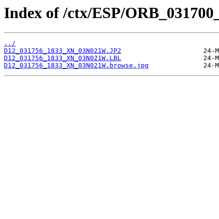
Index of /ctx/ESP/ORB_031700
../
D12_031756_1833_XN_03N021W.JP2
D12_031756_1833_XN_03N021W.LBL
D12_031756_1833_XN_03N021W.browse.jpg