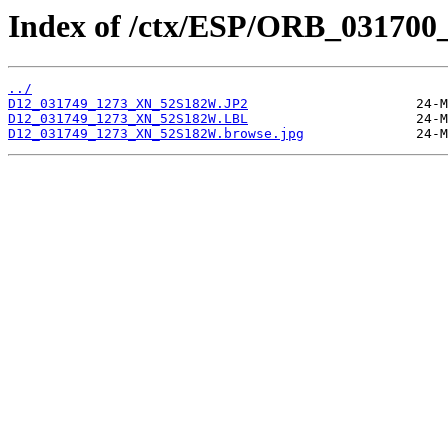
Index of /ctx/ESP/ORB_031700
../
D12_031749_1273_XN_52S182W.JP2
D12_031749_1273_XN_52S182W.LBL
D12_031749_1273_XN_52S182W.browse.jpg