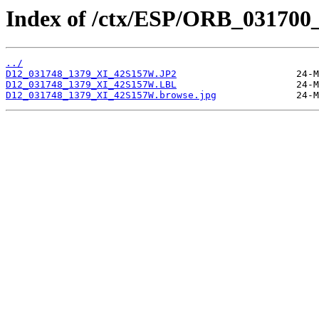
Index of /ctx/ESP/ORB_031700
../
D12_031748_1379_XI_42S157W.JP2
D12_031748_1379_XI_42S157W.LBL
D12_031748_1379_XI_42S157W.browse.jpg