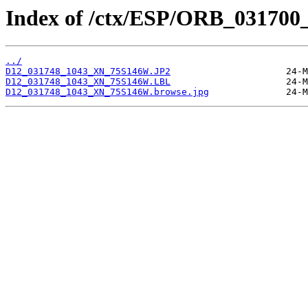
Index of /ctx/ESP/ORB_031700
../
D12_031748_1043_XN_75S146W.JP2
D12_031748_1043_XN_75S146W.LBL
D12_031748_1043_XN_75S146W.browse.jpg