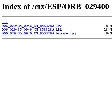
Index of /ctx/ESP/ORB_029400
../
D06_029435_0946_XN_85S328W.JP2
D06_029435_0946_XN_85S328W.LBL
D06_029435_0946_XN_85S328W.browse.jpg